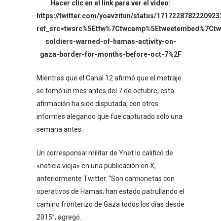
Hacer clic en el link para ver el video:
https://twitter.com/yoavzitun/status/171722878222092
ref_src=twsrc%5Etfw%7Ctwcamp%5Etweetembed%7Ctwt
soldiers-warned-of-hamas-activity-on-
gaza-border-for-months-before-oct-7%2F
Mientras que el Canal 12 afirmó que el metraje
se tomó un mes antes del 7 de octubre, esta
afirmación ha sido disputada, con otros
informes alegando que fue capturado solo una
semana antes.
Un corresponsal militar de Ynet lo calificó de
«noticia vieja» en una publicación en X,
anteriormente Twitter. “Son camionetas con
operativos de Hamas; han estado patrullando el
camino fronterizo de Gaza todos los días desde
2015”, agregó.